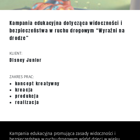
Kampania edukacyjna dotycząca widoczności i
bezpieczeństwa w ruchu drogowym “Wyraźni na
drodze”
KLIENT:
Disney Junior
ZAKRES PRAC:
koncept kreatywny
kreacja
produkcja
realizacja
Kampania edukacyjna promująca zasady widoczności i
bezpieczeństwa w ruchu drogowym wśród dzieci w wieku