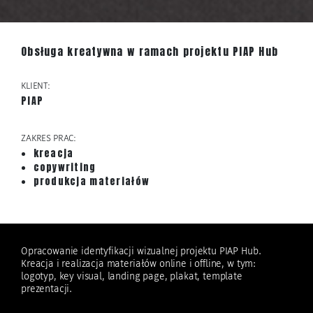
Obsługa kreatywna w ramach projektu PIAP Hub
KLIENT:
PIAP
ZAKRES PRAC:
kreacja
copywriting
produkcja materiałów
Opracowanie identyfikacji wizualnej projektu PIAP Hub.
Kreacja i realizacja materiałów online i offline, w tym:
logotyp, key visual, landing page, plakat, template
prezentacji.